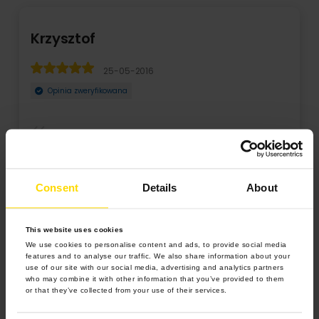
Krzysztof
25-05-2016
Opinia zweryfikowana
Realizacja zlecenia to jakiś kosmos. Przy Was zmiana opon
w F1 trwa chyba godzinę. Jakość wydruku ka ...
Consent
Details
About
Rozwiń
This website uses cookies
We use cookies to personalise content and ads, to provide social media
features and to analyse our traffic. We also share information about your
use of our site with our social media, advertising and analytics partners
who may combine it with other information that you’ve provided to them
or that they’ve collected from your use of their services.
4.9 z 5.0