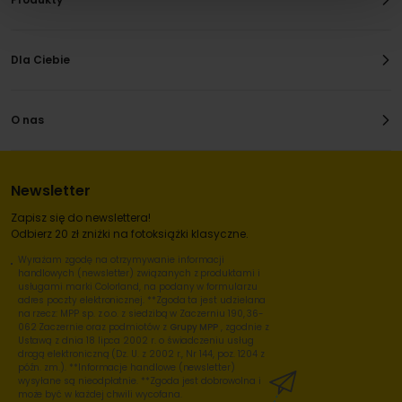
Dla Ciebie
O nas
Newsletter
Zapisz się do newslettera!
Odbierz 20 zł zniżki na fotoksiążki klasyczne.
Wyrażam zgodę na otrzymywanie informacji
handlowych (newsletter) związanych z produktami i
usługami marki Colorland, na podany w formularzu
adres poczty elektronicznej. **Zgoda ta jest udzielana
na rzecz: MPP sp. z o.o. z siedzibą w Zaczerniu 190, 36-
062 Zaczernie oraz podmiotów z
Grupy MPP
, zgodnie z
Ustawą z dnia 18 lipca 2002 r. o świadczeniu usług
drogą elektroniczną (Dz. U. z 2002 r., Nr 144, poz. 1204 z
późn. zm.). **Informacje handlowe (newsletter)
wysyłane są nieodpłatnie. **Zgoda jest dobrowolna i
może być w każdej chwili wycofana.