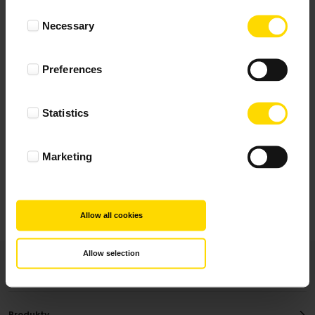
Wynik podany jest na podstawie 117 opinii.
Consent
Necessary
Selection
+ Dodaj opinie
Preferences
Zobacz wszystkie
Statistics
Wszystkie opinie pochodzą od Klientów, którzy
dokonali zakupu fotoprezentu.
Najbardziej pomocne oceny, które doradzą Ci
Marketing
najlepiej prezentuję powyżej.
Allow all cookies
Allow selection
Produkty