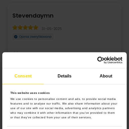
Stevendaymn
31-05-2025
Opinia zweryfikowana
virtual us number for whatsapp>
Consent
Details
About
This website uses cookies
We use cookies to personalise content and ads, to provide social media
features and to analyse our traffic. We also share information about your
use of our site with our social media, advertising and analytics partners
who may combine it with other information that you’ve provided to them
or that they’ve collected from your use of their services.
4.9 z 5.0