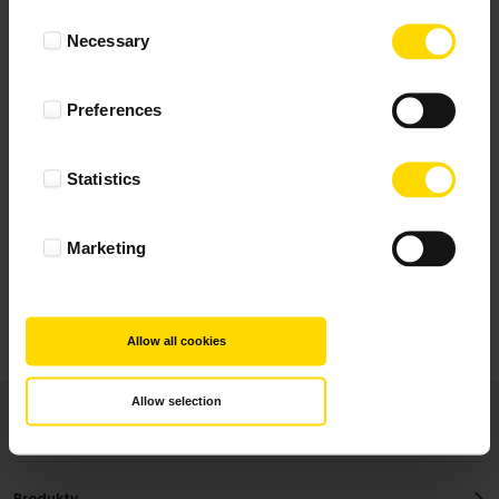
Wynik podany jest na podstawie 117 opinii.
Consent
Necessary
Selection
+ Dodaj opinie
Preferences
Zobacz wszystkie
Statistics
Wszystkie opinie pochodzą od Klientów, którzy
dokonali zakupu fotoprezentu.
Najbardziej pomocne oceny, które doradzą Ci
Marketing
najlepiej prezentuję powyżej.
Allow all cookies
Allow selection
Produkty