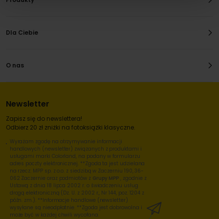
Dla Ciebie
O nas
Newsletter
Zapisz się do newslettera!
Odbierz 20 zł zniżki na fotoksiążki klasyczne.
Wyrażam zgodę na otrzymywanie informacji
handlowych (newsletter) związanych z produktami i
usługami marki Colorland, na podany w formularzu
adres poczty elektronicznej. **Zgoda ta jest udzielana
na rzecz: MPP sp. z o.o. z siedzibą w Zaczerniu 190, 36-
062 Zaczernie oraz podmiotów z
Grupy MPP
, zgodnie z
Ustawą z dnia 18 lipca 2002 r. o świadczeniu usług
drogą elektroniczną (Dz. U. z 2002 r., Nr 144, poz. 1204 z
późn. zm.). **Informacje handlowe (newsletter)
wysyłane są nieodpłatnie. **Zgoda jest dobrowolna i
może być w każdej chwili wycofana.